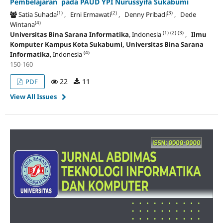
Pembelajaran pada PAUD YPI Nurussyifa Sukabumi
(1)
(2)
(3)
Satia Suhada
, Erni Ermawati
, Denny Pribadi
, Dede
(4)
Wintana
(1)
(2)
(3)
Universitas Bina Sarana Informatika
, Indonesia
,
Ilmu
Komputer Kampus Kota Sukabumi, Universitas Bina Sarana
(4)
Informatika
, Indonesia
150-160
22
11
PDF
View All Issues