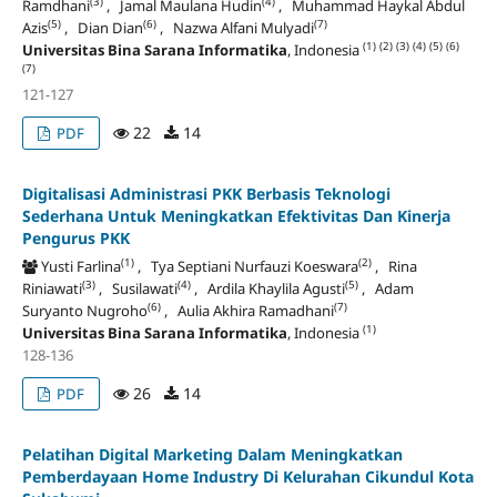
(3)
(4)
Ramdhani
, Jamal Maulana Hudin
, Muhammad Haykal Abdul
(5)
(6)
(7)
Azis
, Dian Dian
, Nazwa Alfani Mulyadi
(1)
(2)
(3)
(4)
(5)
(6)
Universitas Bina Sarana Informatika
, Indonesia
(7)
121-127
22
14
PDF
Digitalisasi Administrasi PKK Berbasis Teknologi
Sederhana Untuk Meningkatkan Efektivitas Dan Kinerja
Pengurus PKK
(1)
(2)
Yusti Farlina
, Tya Septiani Nurfauzi Koeswara
, Rina
(3)
(4)
(5)
Riniawati
, Susilawati
, Ardila Khaylila Agusti
, Adam
(6)
(7)
Suryanto Nugroho
, Aulia Akhira Ramadhani
(1)
Universitas Bina Sarana Informatika
, Indonesia
128-136
26
14
PDF
Pelatihan Digital Marketing Dalam Meningkatkan
Pemberdayaan Home Industry Di Kelurahan Cikundul Kota