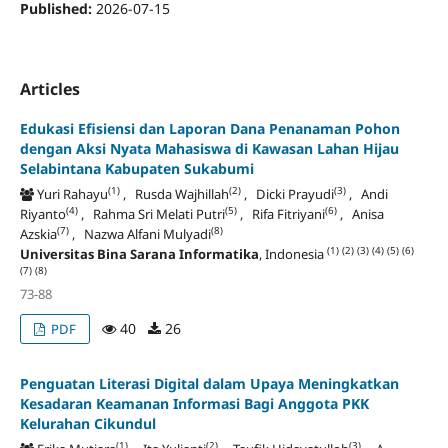
Published:
2026-07-15
Articles
Edukasi Efisiensi dan Laporan Dana Penanaman Pohon
dengan Aksi Nyata Mahasiswa di Kawasan Lahan Hijau
Selabintana Kabupaten Sukabumi
(1)
(2)
(3)
Yuri Rahayu
, Rusda Wajhillah
, Dicki Prayudi
, Andi
(4)
(5)
(6)
Riyanto
, Rahma Sri Melati Putri
, Rifa Fitriyani
, Anisa
(7)
(8)
Azskia
, Nazwa Alfani Mulyadi
(1)
(2)
(3)
(4)
(5)
(6)
Universitas Bina Sarana Informatika
, Indonesia
(7)
(8)
73-88
40
26
PDF
Penguatan Literasi Digital dalam Upaya Meningkatkan
Kesadaran Keamanan Informasi Bagi Anggota PKK
Kelurahan Cikundul
(1)
(2)
(3)