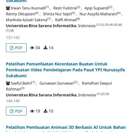
Sukabumi
(1)
(2)
(3)
Irwan Tanu Kusnadi
, Resti Yulistria
, Apip Supiandi
,
(4)
(5)
(6)
Renny Oktapiani
, Shinta Nur Septi
, Nur Assyifa Maharani
,
(7)
(8)
Marlinda Azizah Sakima
, Raffi Ahmad
(1)
(2)
(3)
(4)
(5)
(6)
Universitas Bina Sarana Informatika
, Indonesia
(7)
(8)
137-143
34
14
PDF
Pelatihan Pemanfaatan Kecerdasan Buatan Untuk
Pembuatan Video Pembelajaran Pada Paud YPI Nurussyifa
Sukabumi
(1)
(2)
Saeful Bahri
, Gunawan Gunawan
, Ramdhan Saepul
(3)
Rohman
(1)
(2)
(3)
Universitas BIna Sarana Informatika
, Indonesia
144-149
19
10
PDF
Pelatihan Pembuatan Animasi 3D Berbasis AI Untuk Bahan