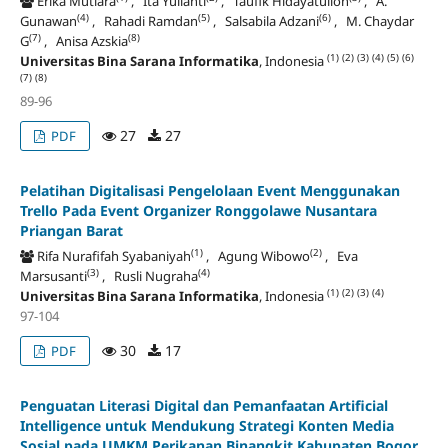
Erika Mutiara
, Ita Yulianti
, Taufik Hidayatulloh
, A.
(4)
(5)
(6)
Gunawan
, Rahadi Ramdan
, Salsabila Adzani
, M. Chaydar
(7)
(8)
G
, Anisa Azskia
(1)
(2)
(3)
(4)
(5)
(6)
Universitas Bina Sarana Informatika
, Indonesia
(7)
(8)
89-96
27
27
PDF
Pelatihan Digitalisasi Pengelolaan Event Menggunakan
Trello Pada Event Organizer Ronggolawe Nusantara
Priangan Barat
(1)
(2)
Rifa Nurafifah Syabaniyah
, Agung Wibowo
, Eva
(3)
(4)
Marsusanti
, Rusli Nugraha
(1)
(2)
(3)
(4)
Universitas Bina Sarana Informatika
, Indonesia
97-104
30
17
PDF
Penguatan Literasi Digital dan Pemanfaatan Artificial
Intelligence untuk Mendukung Strategi Konten Media
Sosial pada UMKM Perikanan Binangkit Kabupaten Bogor