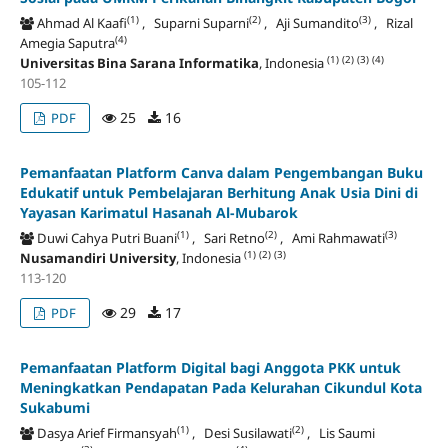
(1)
(2)
(3)
Ahmad Al Kaafi
, Suparni Suparni
, Aji Sumandito
, Rizal
(4)
Amegia Saputra
(1)
(2)
(3)
(4)
Universitas Bina Sarana Informatika
, Indonesia
105-112
25
16
PDF
Pemanfaatan Platform Canva dalam Pengembangan Buku
Edukatif untuk Pembelajaran Berhitung Anak Usia Dini di
Yayasan Karimatul Hasanah Al-Mubarok
(1)
(2)
(3)
Duwi Cahya Putri Buani
, Sari Retno
, Ami Rahmawati
(1)
(2)
(3)
Nusamandiri University
, Indonesia
113-120
29
17
PDF
Pemanfaatan Platform Digital bagi Anggota PKK untuk
Meningkatkan Pendapatan Pada Kelurahan Cikundul Kota
Sukabumi
(1)
(2)
Dasya Arief Firmansyah
, Desi Susilawati
, Lis Saumi