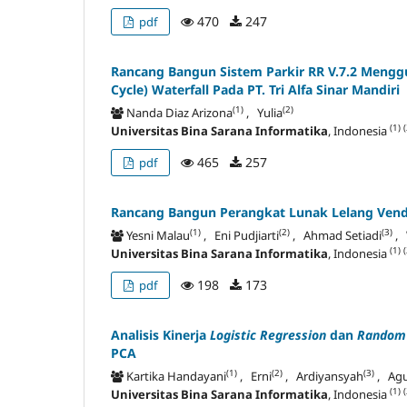
470
247
pdf
Rancang Bangun Sistem Parkir RR V.7.2 Meng
Cycle) Waterfall Pada PT. Tri Alfa Sinar Mandiri
(1)
(2)
Nanda Diaz Arizona
, Yulia
(1)
(
Universitas Bina Sarana Informatika
, Indonesia
465
257
pdf
Rancang Bangun Perangkat Lunak Lelang Vendo
(1)
(2)
(3)
Yesni Malau
, Eni Pudjiarti
, Ahmad Setiadi
, 
(1)
(
Universitas Bina Sarana Informatika
, Indonesia
198
173
pdf
Analisis Kinerja
Logistic Regression
dan
Random 
PCA
(1)
(2)
(3)
Kartika Handayani
, Erni
, Ardiyansyah
, Ag
(1)
(
Universitas Bina Sarana Informatika
, Indonesia