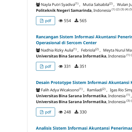
(1)
(2)
Nayla Putri Syadiva
, Mutia Salsabila
, Wulan Jua
(1)
(2)
(3)
(4)
(5
Politeknik Negeri Samarinda
, Indonesia
554
565
pdf
Rancangan Sistem Informasi Akuntansi Penerim
Operasional di Sercom Center
(1)
(2)
Nadhia Rizky Aulia
, Febriola
, Meyta Nurul Mau
(1)
(
Universitas Bina Sarana Informatika
, Indonesia
331
351
pdf
Desain Prototype Sistem Informasi Akuntansi 
(1)
(2)
Falih Adya Wicaksono
, Ramliadi
, Igas Rio Si
(1)
Universitas Bina Sarana Informatika
, Indonesia
(3)
(
Universitas Bina Sarana Informatika
, Indonesia
248
330
pdf
Analisis Sistem Informasi Akuntansi Penerima