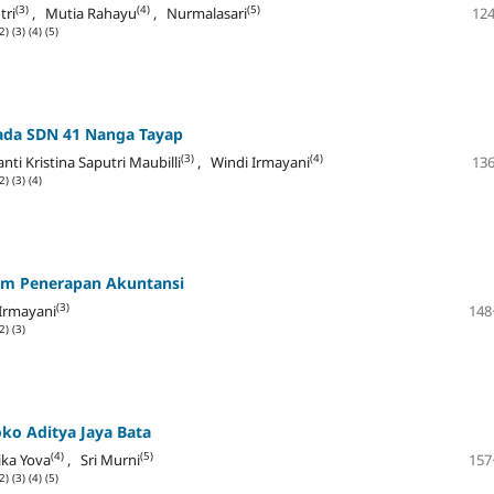
(3)
(4)
(5)
tri
, Mutia Rahayu
, Nurmalasari
124
2)
(3)
(4)
(5)
ada SDN 41 Nanga Tayap
(3)
(4)
nti Kristina Saputri Maubilli
, Windi Irmayani
136
2)
(3)
(4)
lam Penerapan Akuntansi
(3)
Irmayani
148
2)
(3)
ko Aditya Jaya Bata
(4)
(5)
ika Yova
, Sri Murni
157
2)
(3)
(4)
(5)