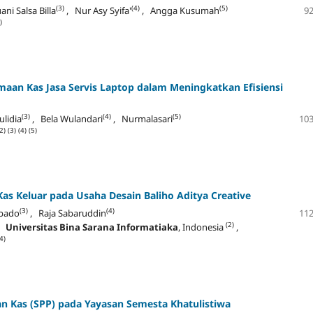
(3)
(4)
(5)
ni Salsa Billa
, Nur Asy Syifa'
, Angga Kusumah
92
)
aan Kas Jasa Servis Laptop dalam Meningkatkan Efisiensi
(3)
(4)
(5)
lidia
, Bela Wulandari
, Nurmalasari
103
2)
(3)
(4)
(5)
Kas Keluar pada Usaha Desain
Baliho Aditya Creative
(3)
(4)
mpado
, Raja Sabaruddin
112
(2)
,
Universitas Bina Sarana Informatiaka
, Indonesia
,
4)
an Kas (SPP) pada Yayasan Semesta Khatulistiwa