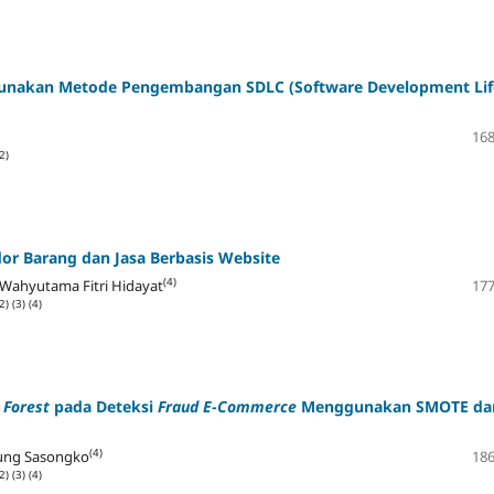
gunakan Metode Pengembangan SDLC (Software Development Lif
168
2)
r Barang dan Jasa Berbasis Website
(4)
Wahyutama Fitri Hidayat
177
2)
(3)
(4)
Forest
pada Deteksi
Fraud E-Commerce
Menggunakan SMOTE da
(4)
ung Sasongko
186
2)
(3)
(4)