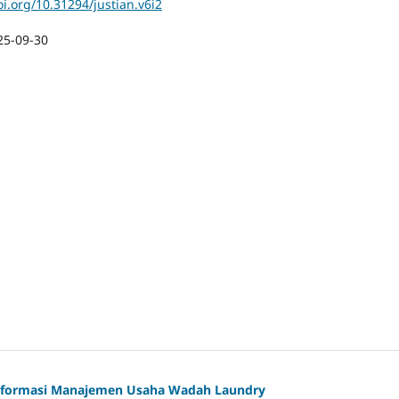
oi.org/10.31294/justian.v6i2
25-09-30
Informasi Manajemen Usaha Wadah Laundry