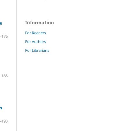
Information
e
For Readers
-176
For Authors
For Librarians
-185
n
-193