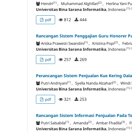
(1)
(2)
Hendri
, Muhammad Alghifari
, Herlina Yani Pu
(1)
(
Universitas Bina Sarana Informatika
, Indonesia
812
444
pdf
Rancangan Sistem Penggajian Guru Honorer P
(1)
(2)
Ariska Prawesti Swandini
, Kristina Popi
, Febria
(1)
(
Universitas Bina Sarana Informatika
, Indonesia
257
269
pdf
Perancangan Sistem Penjualan Kue Kering Da
(1)
(2)
Putri Andriyani
, Syella Nanda Alzahari
, Windi 
(1)
(
Universitas Bina Sarana Informatika
, Indonesia
321
253
pdf
Rancangan Sistem Informasi Penjualan Pada To
(1)
(2)
(3)
Putri Salsabila
, Amanda
, Ambar Fhadila
, F
(1)
(
Universitas Bina Sarana Informatika
, Indonesia