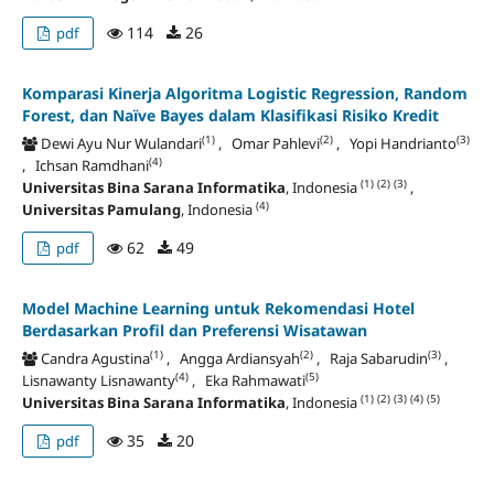
114
26
pdf
Komparasi Kinerja Algoritma Logistic Regression, Random
Forest, dan Naïve Bayes dalam Klasifikasi Risiko Kredit
(1)
(2)
(3)
Dewi Ayu Nur Wulandari
, Omar Pahlevi
, Yopi Handrianto
(4)
, Ichsan Ramdhani
(1)
(2)
(3)
Universitas Bina Sarana Informatika
, Indonesia
,
(4)
Universitas Pamulang
, Indonesia
62
49
pdf
Model Machine Learning untuk Rekomendasi Hotel
Berdasarkan Profil dan Preferensi Wisatawan
(1)
(2)
(3)
Candra Agustina
, Angga Ardiansyah
, Raja Sabarudin
,
(4)
(5)
Lisnawanty Lisnawanty
, Eka Rahmawati
(1)
(2)
(3)
(4)
(5)
Universitas Bina Sarana Informatika
, Indonesia
35
20
pdf