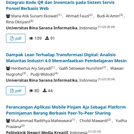
Integrasi Kode QR dan Inventaris pada Sistem Servis
Ponsel Berbasis Web
(1)
(2)
(3)
Maria Atik Sunarti Ekowati
, Ahmad Fauzi
, Budi Al Amin
,
(4)
Rina Oktiyani
(1)
(2)
(3)
(4)
Universitas Bina Sarana Informatika
, Indonesia
109
91
pdf
Dampak Lean Terhadap Transformasi Digital: Analisis
Maturitas Industri 4.0 Memanfaatkan Pembelajaran Mesin
(1)
(2)
Heribertus Ary Setyadi
, Galih Setiawan Nurohim
, Wawan
(3)
(4)
Nugroho
, Pudji Widodo
(1)
(2)
(3)
(4)
Universitas Bina Sarana Informatika
, Indonesia
80
44
pdf
Perancangan Aplikasi Mobile Pinjam Aja Sebagai Platform
Peminjaman Barang Berbasis Peer-To-Peer Sharing
(1)
(2)
Muhammad Radithya Maheswara
, Cholid Mawardi
, Yudha
(3)
Pradana
(1)
(2)
(3)
Politeknik Negeri Media Kreatif
, Indonesia