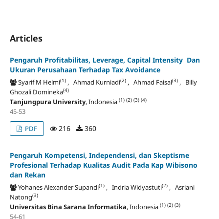
Articles
Pengaruh Profitabilitas, Leverage, Capital Intensity Dan
Ukuran Perusahaan Terhadap Tax Avoidance
(1)
(2)
(3)
Syarif M Helmi
, Ahmad Kurniadi
, Ahmad Faisal
, Billy
(4)
Ghozali Domineka
(1)
(2)
(3)
(4)
Tanjungpura University
, Indonesia
45-53
216
360
PDF
Pengaruh Kompetensi, Independensi, dan Skeptisme
Profesional Terhadap Kualitas Audit Pada Kap Wibisono
dan Rekan
(1)
(2)
Yohanes Alexander Supandi
, Indria Widyastuti
, Asriani
(3)
Natong
(1)
(2)
(3)
Universitas Bina Sarana Informatika
, Indonesia
54-61