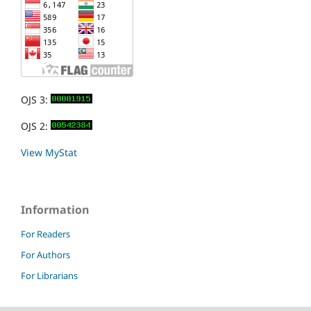
OJS 3:
OJS 2:
View MyStat
Information
For Readers
For Authors
For Librarians