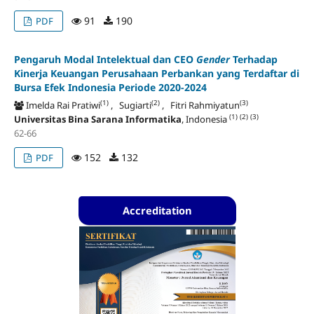
91
190
PDF
Pengaruh Modal Intelektual dan CEO
Gender
Terhadap
Kinerja Keuangan Perusahaan Perbankan yang Terdaftar di
Bursa Efek Indonesia Periode 2020-2024
(1)
(2)
(3)
Imelda Rai Pratiwi
, Sugiarti
, Fitri Rahmiyatun
(1)
(2)
(3)
Universitas Bina Sarana Informatika
, Indonesia
62-66
152
132
PDF
Accreditation