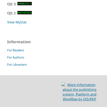
OJS 3:
OJS 2:
View MyStat
Information
For Readers
For Authors
For Librarians