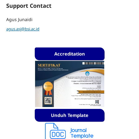
Support Contact
Agus Junaidi
agus.asj@bsi.ac.id
Accreditation
Unduh Template