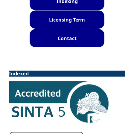
Indexing
Licensing Term
Contact
Indexed