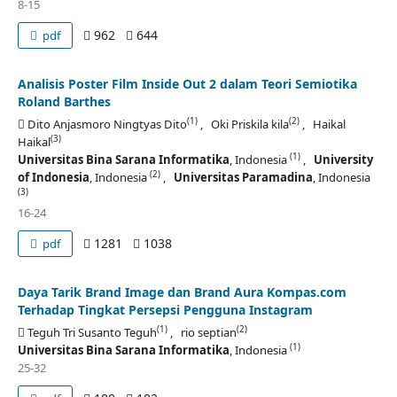
8-15
962
644
pdf
Analisis Poster Film Inside Out 2 dalam Teori Semiotika
Roland Barthes
(1)
(2)
Dito Anjasmoro Ningtyas Dito
, Oki Priskila kila
, Haikal
(3)
Haikal
(1)
Universitas Bina Sarana Informatika
, Indonesia
,
University
(2)
of Indonesia
, Indonesia
,
Universitas Paramadina
, Indonesia
(3)
16-24
1281
1038
pdf
Daya Tarik Brand Image dan Brand Aura Kompas.com
Terhadap Tingkat Persepsi Pengguna Instagram
(1)
(2)
Teguh Tri Susanto Teguh
, rio septian
(1)
Universitas Bina Sarana Informatika
, Indonesia
25-32