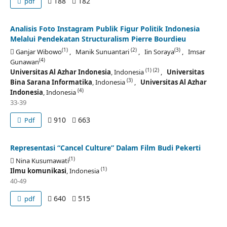
188
182
pdf
Analisis Foto Instagram Publik Figur Politik Indonesia
Melalui Pendekatan Structuralism Pierre Bourdieu
(1)
(2)
(3)
Ganjar Wibowo
, Manik Sunuantari
, Iin Soraya
, Imsar
(4)
Gunawan
(1)
(2)
Universitas Al Azhar Indonesia
, Indonesia
,
Universitas
(3)
Bina Sarana Informatika
, Indonesia
,
Universitas Al Azhar
(4)
Indonesia
, Indonesia
33-39
910
663
Pdf
Representasi “Cancel Culture” Dalam Film Budi Pekerti
(1)
Nina Kusumawati
(1)
Ilmu komunikasi
, Indonesia
40-49
640
515
pdf