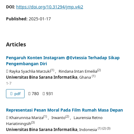
DOI:
https://doi.org/10.31294/jmp.v4i2
Published:
2025-01-17
Articles
Pengaruh Konten Instagram @Evtessia Terhadap Sikap
Pengembangan Diri
(1)
(2)
Rayka Syachlia Marzuki
, Rindana Intan Emeilia
(1)
Universitas Bina Sarana Informatika
, Ghana
1-7
780
931
pdf
Representasi Pesan Moral Pada Film Rumah Masa Depan
(1)
(2)
Khairunnisa Mariza
, Irwanto
, Laurensia Retno
(3)
Hariatiningsih
(1)
(2)
(3)
Universitas Bina Sarana Informatika
, Indonesia