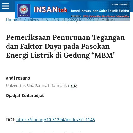
Home
/
Archives
/
Vol. 3 No. 1 (2022): Mei 2022
/
Articles
Pemeriksaan Penurunan Tegangan
dan Faktor Daya pada Pasokan
Energi Listrik di Gedung “MBM”
andi rosano
Universitas Bina Sarana Informatika
Djadjat Sudaradjat
https://doi.org/10.31294/instk.v3i1.1145
DOI: