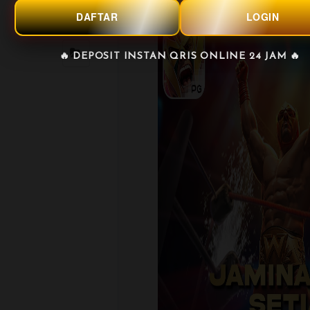
stars
DAFTAR
LOGIN
🔥 DEPOSIT INSTAN QRIS ONLINE 24 JAM 🔥