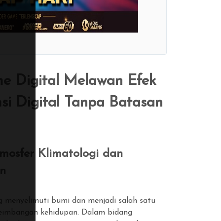
e Digital Melawan Efek
si Digital Tanpa Batasan
sfer Klimatologi dan
n
 menyelimuti bumi dan menjadi salah satu
imbangan kehidupan. Dalam bidang