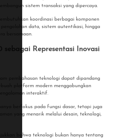
embangun sistem transaksi yang dipercaya.
 membutuhkan koordinasi berbagai komponen
a pengolahan data, sistem autentikasi, hingga
ara bersamaan.
 sebagai Representasi Inovasi
lam pembahasan teknologi dapat dipandang
 sebuah platform modern menggabungkan
 pengalaman interaktif.
hanya berfokus pada fungsi dasar, tetapi juga
an yang menarik melalui desain, teknologi,
unjukkan bahwa teknologi bukan hanya tentang