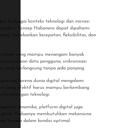
gan berbagai konteks teknologi dan inovasi
 modern, konsep Habanero dapat dipahami
yang menekankan kecepatan, fleksibilitas, dan
 sistem yang mampu menangani banyak
ri pemrosesan data pengguna, sinkronisasi
ksi yang berlangsung tanpa jeda panjang.
enting karena dunia digital mengalami
tem yang efektif harus mampu berkembang
erkembangan teknologi.
galami dinamika, platform digital juga
bergerak. Keduanya membutuhkan mekanisme
ap berada dalam kondisi optimal.