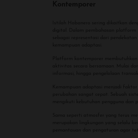
Kontemporer
Istilah Habanero sering dikaitkan den
digital. Dalam pembahasan platform
sebagai representasi dari pendekatan 
kemampuan adaptasi.
Platform kontemporer membutuhkan
aktivitas secara bersamaan. Mulai da
informasi, hingga pengelolaan transa
Kemampuan adaptasi menjadi faktor p
perubahan sangat cepat. Sebuah sis
mengikuti kebutuhan pengguna dan p
Sama seperti atmosfer yang terus men
merupakan lingkungan yang selalu 
pemantauan dan pengaturan agar tet