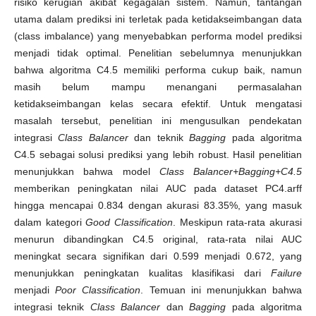
risiko kerugian akibat kegagalan sistem. Namun, tantangan
utama dalam prediksi ini terletak pada ketidakseimbangan data
(class imbalance) yang menyebabkan performa model prediksi
menjadi tidak optimal. Penelitian sebelumnya menunjukkan
bahwa algoritma C4.5 memiliki performa cukup baik, namun
masih belum mampu menangani permasalahan
ketidakseimbangan kelas secara efektif. Untuk mengatasi
masalah tersebut, penelitian ini mengusulkan pendekatan
integrasi
Class Balancer
dan teknik
Bagging
pada algoritma
C4.5 sebagai solusi prediksi yang lebih robust. Hasil penelitian
menunjukkan bahwa model
Class Balancer+Bagging+C4.5
memberikan peningkatan nilai AUC pada dataset PC4.arff
hingga mencapai 0.834 dengan akurasi 83.35%, yang masuk
dalam kategori
Good Classification
. Meskipun rata-rata akurasi
menurun dibandingkan C4.5 original, rata-rata nilai AUC
meningkat secara signifikan dari 0.599 menjadi 0.672, yang
menunjukkan peningkatan kualitas klasifikasi dari
Failure
menjadi
Poor Classification
. Temuan ini menunjukkan bahwa
integrasi teknik
Class Balancer
dan
Bagging
pada algoritma