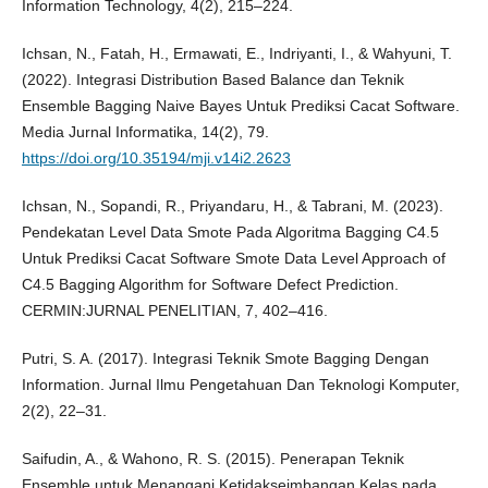
Information Technology, 4(2), 215–224.
Ichsan, N., Fatah, H., Ermawati, E., Indriyanti, I., & Wahyuni, T.
(2022). Integrasi Distribution Based Balance dan Teknik
Ensemble Bagging Naive Bayes Untuk Prediksi Cacat Software.
Media Jurnal Informatika, 14(2), 79.
https://doi.org/10.35194/mji.v14i2.2623
Ichsan, N., Sopandi, R., Priyandaru, H., & Tabrani, M. (2023).
Pendekatan Level Data Smote Pada Algoritma Bagging C4.5
Untuk Prediksi Cacat Software Smote Data Level Approach of
C4.5 Bagging Algorithm for Software Defect Prediction.
CERMIN:JURNAL PENELITIAN, 7, 402–416.
Putri, S. A. (2017). Integrasi Teknik Smote Bagging Dengan
Information. Jurnal Ilmu Pengetahuan Dan Teknologi Komputer,
2(2), 22–31.
Saifudin, A., & Wahono, R. S. (2015). Penerapan Teknik
Ensemble untuk Menangani Ketidakseimbangan Kelas pada