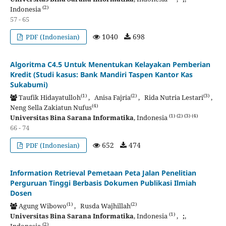
(2)
Indonesia
57 - 65
1040
698
PDF (Indonesian)
Algoritma C4.5 Untuk Menentukan Kelayakan Pemberian
Kredit (Studi kasus: Bank Mandiri Taspen Kantor Kas
Sukabumi)
(1)
(2)
(3)
Taufik Hidayatulloh
, Anisa Fajria
, Rida Nutria Lestari
,
(4)
Neng Sella Zakiatun Nufus
(1)
(2)
(3)
(4)
Universitas Bina Sarana Informatika
, Indonesia
66 - 74
652
474
PDF (Indonesian)
Information Retrieval Pemetaan Peta Jalan Penelitian
Perguruan Tinggi Berbasis Dokumen Publikasi Ilmiah
Dosen
(1)
(2)
Agung Wibowo
, Rusda Wajhillah
(1)
Universitas Bina Sarana Informatika
, Indonesia
,
;
,
(2)
Indonesia