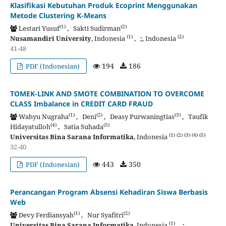
Klasifikasi Kebutuhan Produk Ecoprint Menggunakan
Metode Clustering K-Means
(1)
(2)
Lestari Yusuf
, Sakti Sudirman
(1)
(2)
Nusamandiri University
, Indonesia
,
;
, Indonesia
41-48
194
186
PDF (Indonesian)
TOMEK-LINK AND SMOTE COMBINATION TO OVERCOME
CLASS Imbalance in CREDIT CARD FRAUD
(1)
(2)
(3)
Wahyu Nugraha
, Deni
, Deasy Purwaningtias
, Taufik
(4)
(5)
Hidayatulloh
, Satia Suhada
(1)
(2)
(3)
(4)
(5)
Universitas Bina Sarana Informatika
, Indonesia
32-40
443
350
PDF (Indonesian)
Perancangan Program Absensi Kehadiran Siswa Berbasis
Web
(1)
(2)
Devy Ferdiansyah
, Nur Syafitri
(1)
Universitas Bina Sarana Informatika
, Indonesia
,
;
,