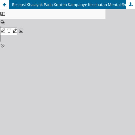
Resepsi Khalayak Pada Konten Kampanye Kesehatan Mental @marshanda99 Dalam Diri Remaja