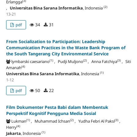
(3)
Erlangga
(2)
,
Universitas Bina Sarana Informatika
, Indonesia
13-21
34
31
pdf
From Socialization to Participation: Leadership
Communication Practices in the Waste Bank Program of
the South Tangerang City Environmental Service
(1)
(2)
(3)
lymbarski caesariano
, Pudji Muljono
, Anna Fatchiya
, Siti
(4)
Amanah
(1)
Universitas Bina Sarana Informatika
, Indonesia
1-12
50
22
pdf
Film Dokumenter Pesta Babi dalam Membentuk
Perspektif Kognitif Pengguna Media Sosial
(1)
(2)
(3)
Lukman
, Muhammad Ichsan
, Yudha Febri Al Paksi
,
(4)
Herry
(1)
Jakarta
, Indonesia