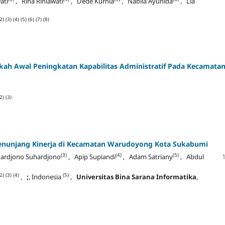
ati
, Rina Riniawati
, Dede Kurnia
, Nabila Ayunida
, Lia
2)
(3)
(4)
(5)
(6)
(7)
(8)
ah Awal Peningkatan Kapabilitas Administratif Pada Kecamata
2)
(3)
 Penunjang Kinerja di Kecamatan Warudoyong Kota Sukabumi
(3)
(4)
(5)
ardjono Suhardjono
, Apip Supiandi
, Adam Satriany
, Abdul
2)
(3)
(4)
(5)
,
;
, Indonesia
,
Universitas Bina Sarana Informatika
,