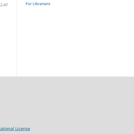
For Librarians
42-47
ational License