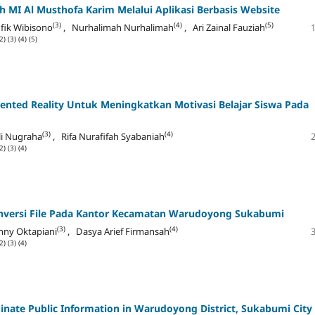
h MI Al Musthofa Karim Melalui Aplikasi Berbasis Website
(3)
(4)
(5)
fik Wibisono
, Nurhalimah Nurhalimah
, Ari Zainal Fauziah
2)
(3)
(4)
(5)
ted Reality Untuk Meningkatkan Motivasi Belajar Siswa Pada
(3)
(4)
li Nugraha
, Rifa Nurafifah Syabaniah
2)
(3)
(4)
onversi File Pada Kantor Kecamatan Warudoyong Sukabumi
(3)
(4)
nny Oktapiani
, Dasya Arief Firmansah
2)
(3)
(4)
inate Public Information in Warudoyong District, Sukabumi City