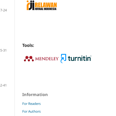
17-24
Tools:
25-31
32-41
Information
For Readers
For Authors