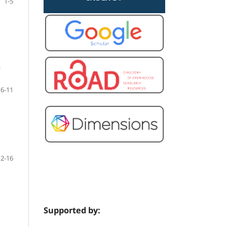
1-5
n
6-11
12-16
Supported by: