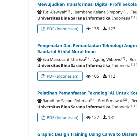
Mewujudkan Transformasi Digital Profil Sekola
(1)
(2)
Tuti Alawiyah
, Bambang Kelana Simpony
, Tau
(1)
(
Universitas Bina Sarana Informatika
, Indonesia
138
127
PDF (Indonesian)
Pengenalan Dan Pemanfaatan Teknologi Augmen
Raudatul Athfal Nurul Iman
(1)
(2)
Eva Marsusanti Uni Eva
, Agung Wibowo
, Rus
(1)
(
Universitas Bina Sarana Informatika
, Indonesia
105
112
PDF (Indonesian)
Pelatihan Pemanfaatan Teknologi AI Untuk K
(1)
(2)
Ramdhan Saepul Rohman
, Erni Ermawati
, Re
(1)
(
Universitas Bina Sarana Informatika
, Indonesia
127
131
PDF (Indonesian)
Graphic Design Training Using Canva to Dissem