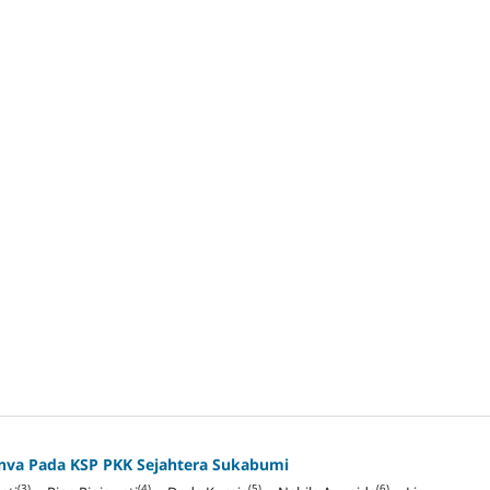
nva Pada KSP PKK Sejahtera Sukabumi
(3)
(4)
(5)
(6)