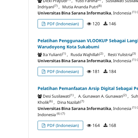
Dicki Prayudi
, Yusti Farlina
, Susilawati Susilaw
(7)
(8)
Indriyani
, Mutia Ananda Putri
(1)
(
Universitas Bina Sarana Informatika
, Indonesia
120
146
PDF (Indonesian)
Pelatihan Penggunaan VLOOKUP Sebagai Langk
Warudoyong Kota Sukabumi
(1)
(2)
(3)
Ita Yulianti
, Rusda Wajhillah
, Resti Yulistria
(1)
(
Universitas Bina Sarana Informatika
, Indonesia
181
184
PDF (Indonesian)
Pelatihan Pemanfaatan Arsip Digital Sebagai
(1)
(2)
Desi Susilawati
, A. Gunawan A. Gunawan
, Suh
(6)
(7)
Kholik
, Dina Nazilah
(1)
(
Universitas Bina Sarana Informatika
, Indonesia
(6)
(7)
Indonesia
164
168
PDF (Indonesian)