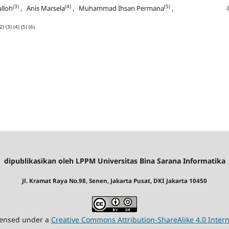
(3)
(4)
(5)
ulloh
, Anis Marsela
, Muhammad Ihsan Permana
,
2)
(3)
(4)
(5)
(6)
dipublikasikan oleh LPPM Universitas Bina Sarana Informatika
Jl. Kramat Raya No.98, Senen, Jakarta Pusat, DKI Jakarta 10450
icensed under a
Creative Commons Attribution-ShareAlike 4.0 Intern