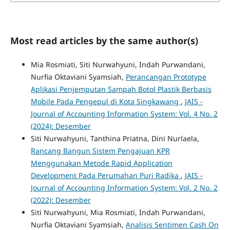
Most read articles by the same author(s)
Mia Rosmiati, Siti Nurwahyuni, Indah Purwandani,
Nurfia Oktaviani Syamsiah,
Perancangan Prototype
Aplikasi Penjemputan Sampah Botol Plastik Berbasis
Mobile Pada Pengepul di Kota Singkawang
,
JAIS -
Journal of Accounting Information System: Vol. 4 No. 2
(2024): Desember
Siti Nurwahyuni, Tanthina Priatna, Dini Nurlaela,
Rancang Bangun Sistem Pengajuan KPR
Menggunakan Metode Rapid Application
Development Pada Perumahan Puri Radika
,
JAIS -
Journal of Accounting Information System: Vol. 2 No. 2
(2022): Desember
Siti Nurwahyuni, Mia Rosmiati, Indah Purwandani,
Nurfia Oktaviani Syamsiah,
Analisis Sentimen Cash On