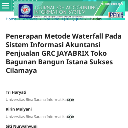
Home
/
Archives
/
Vol. 2 No. 1 (2022): Juni
/
Articles
Penerapan Metode Waterfall Pada
Sistem Informasi Akuntansi
Penjualan GRC JAYABRIX Toko
Bagunan Bangun Istana Sukses
Cilamaya
Tri Haryati
Universitas Bina Sarana Informatika
Ririn Mulyani
Universitas Bina Sarana Informatika
Siti Nurwahyuni