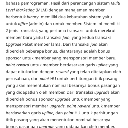
bahasa pemrograman. Hasil dari perancangan sistem
Multi
Level Marketing
(MLM) dengan manajemen member
berbentuk
binary
memiliki dua kebutuhan sistem yaitu
untuk
office
(admin) dan untuk member. Sistem ini memiliki
2 jenis transaksi, yang pertama transaksi untuk merekrut
member baru yaitu transaksi
Join
, yang kedua transaksi
Upgrade
Paket member lama. Dari transaksi
join
akan
diperoleh beberapa bonus, diantaranya adalah bonus
sponsor untuk member yang mensponsori member baru,
point reward
untuk member berdasarkan garis
upline
yang
dapat ditukarkan dengan
reward
yang telah ditetapkan oleh
perusahaan, dan
point
HU untuk perhitungan titik pasang
yang akan menentukan nominal besarnya bonus pasangan
yang didapatkan oleh member. Dari transaksi
upgrade
akan
diperoleh bonus sponsor
upgrade
untuk member yang
mensponsori member
upgrade
,
point reward
untuk member
berdasarkan garis
upline
, dan
point
HU untuk perhitungan
titik pasang yang akan menentukan nominal besarnya
bonus pasangan
upgrade
yang didapatkan oleh member.