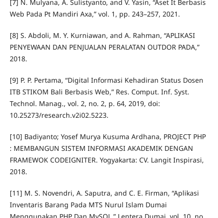
[7] N. Mulyana, A. Sulistyanto, and V. Yasin, “Aset It Berbasis
Web Pada Pt Mandiri Axa,” vol. 1, pp. 243–257, 2021.
[8] S. Abdoli, M. Y. Kurniawan, and A. Rahman, “APLIKASI
PENYEWAAN DAN PENJUALAN PERALATAN OUTDOR PADA,”
2018.
[9] P. P. Pertama, “Digital Informasi Kehadiran Status Dosen
ITB STIKOM Bali Berbasis Web,” Res. Comput. Inf. Syst.
Technol. Manag., vol. 2, no. 2, p. 64, 2019, doi:
10.25273/research.v2i02.5223.
[10] Badiyanto; Yosef Murya Kusuma Ardhana, PROJECT PHP
: MEMBANGUN SISTEM INFORMASI AKADEMIK DENGAN
FRAMEWOK CODEIGNITER. Yogyakarta: CV. Langit Inspirasi,
2018.
[11] M. S. Novendri, A. Saputra, and C. E. Firman, “Aplikasi
Inventaris Barang Pada MTS Nurul Islam Dumai
Menggunakan PHP Dan MySQL,” Lentera Dumai, vol. 10, no.