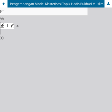
Pengembangan Model Klasterisasi Topik Hadis Bukhari Muslim Menggunakan BERT dengan Penambahan Fitur Semantik