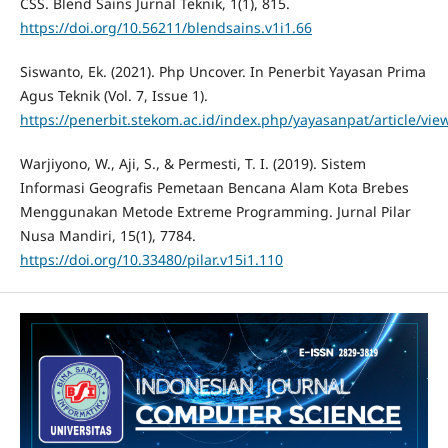
CSS. Blend Sains Jurnal Teknik, 1(1), 815.
https://doi.org/10.56211/blendsains.v1i1.66
Siswanto, Ek. (2021). Php Uncover. In Penerbit Yayasan Prima
Agus Teknik (Vol. 7, Issue 1).
https://penerbit.stekom.ac.id/index.php/yayasanpat/article/vie
Warjiyono, W., Aji, S., & Permesti, T. I. (2019). Sistem
Informasi Geografis Pemetaan Bencana Alam Kota Brebes
Menggunakan Metode Extreme Programming. Jurnal Pilar
Nusa Mandiri, 15(1), 7784.
https://doi.org/10.33480/pilar.v15i1.110