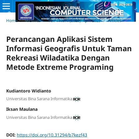
Home
/
Archives
/
Vol. 4 No. 1 (2025): April 2025
/
Articles
Perancangan Aplikasi Sistem
Informasi Geografis Untuk Taman
Rekreasi Wiladatika Dengan
Metode Extreme Programing
Kudiantoro Widianto
Universitas Bina Sarana Informatika
Iksan Maulana
Universitas Bina Sarana Informatika
DOI:
https://doi.org/10.31294/b7kezf43